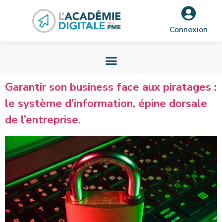
Connexion
Garantir son business face aux piratages :
le système d’information, épine dorsale
de l’entreprise.