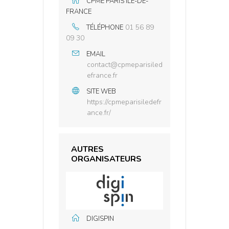
CPME PARIS ILE-DE-
FRANCE
01 56 89
TÉLÉPHONE
09 30
EMAIL
contact@cpmeparisiled
efrance.fr
SITE WEB
https://cpmeparisiledefr
ance.fr/
AUTRES
ORGANISATEURS
DIGISPIN