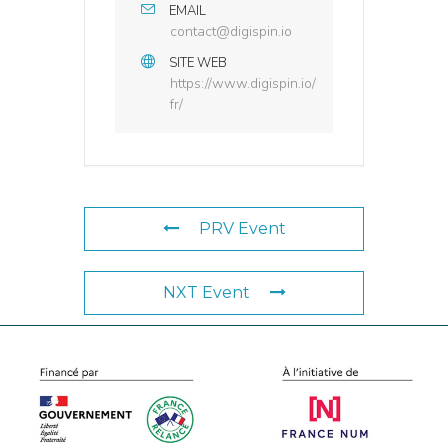
EMAIL
contact@digispin.io
SITE WEB
https://www.digispin.io/
fr/
PRV Event
NXT Event